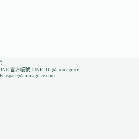
們
NE 官方帳號 LINE ID: @aromagrace
ilviaspace@aromagrace.com