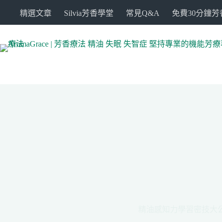
跳
精選文章
Silvia芳香學堂
常見Q&A
免費30分鐘
至
主
要
內
容
精油感知力學習密技大