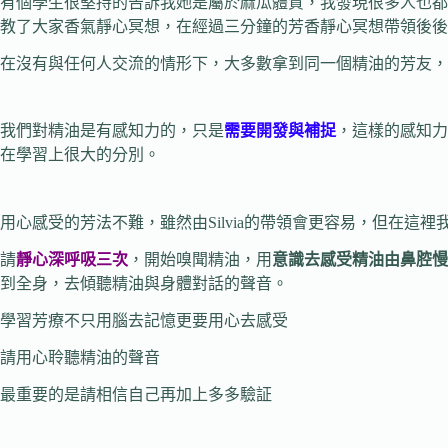
有個學生很堅持的告訴我她是屬於麻瓜體質，我發現很多人也都
教了大家香氣靜心冥想，在經過三分鐘的芳香靜心冥想帶領後後
在沒有與任何人交流的情形下，大多數拿到同一個精油的芳友，
我們對精油是有感知力的，只是
需要開發與補捉
，這樣的感知力
在學習上很大的分別。
用心感受的芳法不難，雖然由Silvia的帶領會更容易，但在
請
靜心深呼吸三次
，開始嗅聞精油，用
意識去感受精油由鼻腔慢
到全身，去傾聽精油與身體對話的聲音。
學習芳療不只用腦去記憶更要用心去感受
請用心聆聽精油的聲音
最重要的是請相信自己再加上多多驗証