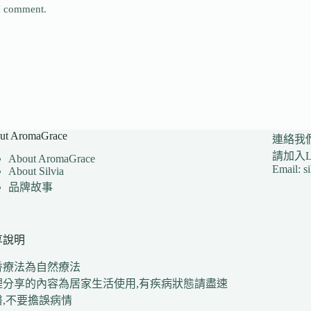
 I comment.
ut AromaGrace
連絡我
請加入LI
About AromaGrace
Email: s
About Silvia
品牌故事
享說明
香療法為自然療法
裡分享的內容為居家生活使用,有疾病狀態請盡速
醫,不要擔誤病情