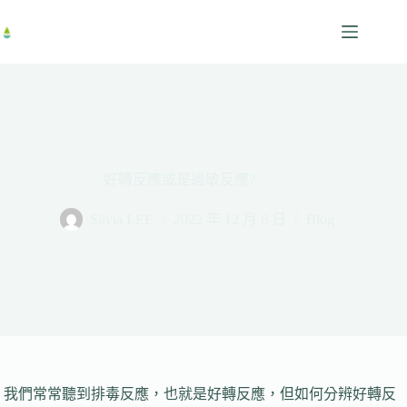
跳
至
主
要
內
容
好轉反應或是過敏反應?
Silvia LEE
2022 年 12 月 6 日
Blog
我們常常聽到排毒反應，也就是好轉反應，但如何分辨好轉反