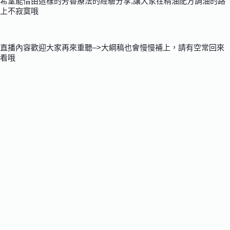
希望能借由這樣的芳香療法的經驗分享,讓大家在精油配方調油的路
上不寂寞哦
直播內容歡迎大家再來重聽–>大綱稿也會慢慢補上，請有空常回來
看哦