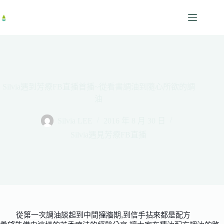
跳
至
主
要
內
容
Silvia遇到芳療FB直播首播~從看書調油到隨心所欲的調
油
Silvia LEE
2016 年 8 月 30 日
Silvia遇見芳療FB直播
從第一次調油談起到中間撞牆期,到信手拈來都是配方