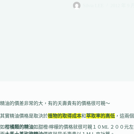
Silvia LEE
2012 年 9 
精油的價差非常的大，有的夭壽貴有的價格很可親～
其實精油價格是取決於
植物的取得成本
和
萃取率的高低
，這兩個
如
柑橘類的精油
如甜橙/檸檬的價格就很可親１０ML ２００元