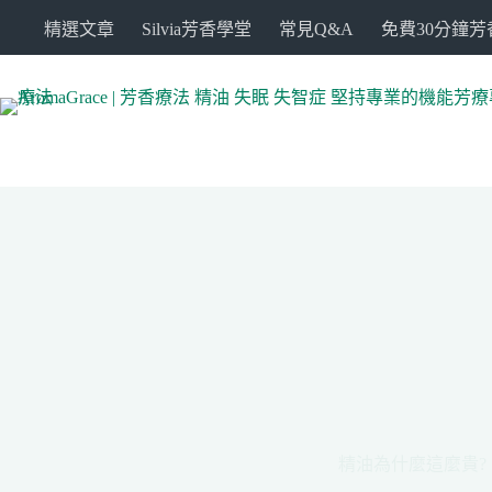
跳
精選文章
Silvia芳香學堂
常見Q&A
免費30分鐘
至
主
要
內
容
精油為什麼這麼貴?