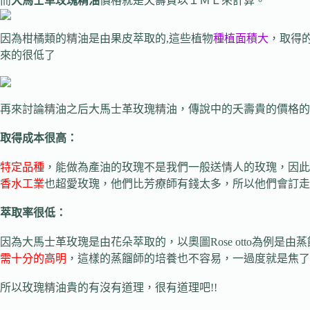
而
大馬士革玫瑰精油
價格就是夭壽貴以１ＭＬ來計算。
因為柑橘類的精油是由果皮萃取的,這些植物
種植面積大
，取得
來的很低了
再來討論精油之后大馬士革玫瑰精油，傳說中的夭壽貴的價格的
取得成本很高：
特定品種
，能做為產油的玫瑰不是我們一般送情人的玫瑰，因此
香水工業
也超愛玫瑰，他們比芳療師有錢太多，所以他們會訂走
萃取率很低：
因為大馬士革玫瑰是由花朵萃取的，以奧圖Rose otto為例是
需十分的高明
，這樣的蒸餾師的培養也不容易，一過度就是焦了
所以玫瑰精油貴的有沒有道理，很有道理吧!!