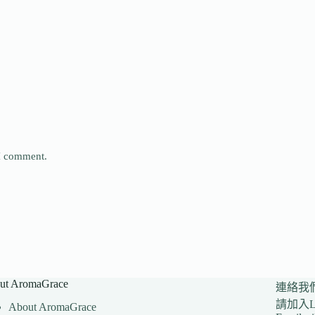
 I comment.
ut AromaGrace
連絡我
請加入LI
About AromaGrace