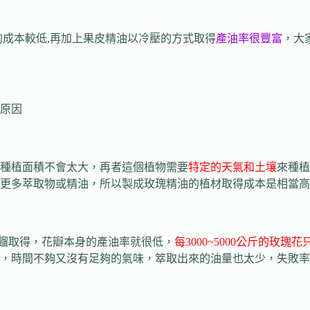
的成本較低,再加上果皮精油以冷壓的方式取得
產油率很豐富
，大
原因
種植面積不會太大，再者這個植物需要
特定的天氣和土壤
來種植
更多萃取物或精油，所以製成玫瑰精油的植材取得成本是相當高
由蒸餾取得，花瓣本身的產油率就很低，
每3000~5000公斤的玫
，時間不夠又沒有足夠的氣味，箤取出來的油量也太少，失敗率