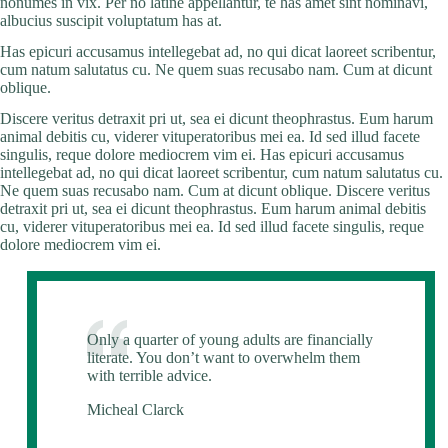
nonumes in vix. Per no latine appellantur, te has amet sint nominavi,
albucius suscipit voluptatum has at.
Has epicuri accusamus intellegebat ad, no qui dicat laoreet scribentur,
cum natum salutatus cu. Ne quem suas recusabo nam. Cum at dicunt
oblique.
Discere veritus detraxit pri ut, sea ei dicunt theophrastus. Eum harum
animal debitis cu, viderer vituperatoribus mei ea. Id sed illud facete
singulis, reque dolore mediocrem vim ei. Has epicuri accusamus
intellegebat ad, no qui dicat laoreet scribentur, cum natum salutatus cu.
Ne quem suas recusabo nam. Cum at dicunt oblique. Discere veritus
detraxit pri ut, sea ei dicunt theophrastus. Eum harum animal debitis
cu, viderer vituperatoribus mei ea. Id sed illud facete singulis, reque
dolore mediocrem vim ei.
Only a quarter of young adults are financially
literate. You don’t want to overwhelm them
with terrible advice.
Micheal Clarck