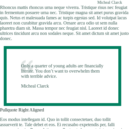
Micheal Clarck
Rhoncus mattis rhoncus urna neque viverra. Tristique risus nec feugiat
in fermentum posuere urna nec. Tristique magna sit amet purus gravida
quis. Netus et malesuada fames ac turpis egestas sed. Id volutpat lacus
laoreet non curabitur gravida arcu. Ornare arcu odio ut sem nulla
pharetra diam sit. Massa tempor nec feugiat nisl. Laoreet id donec
ultrices tincidunt arcu non sodales neque. Sit amet dictum sit amet justo
donec.
Only a quarter of young adults are financially
literate. You don’t want to overwhelm them
with terrible advice.
Micheal Clarck
Pullquote Right Aligned
Eos modus intellegam id. Quo in tollit consectetuer, duo tollit
assueverit te. Tale debet et eos. Ei recusabo expetendis per, falli