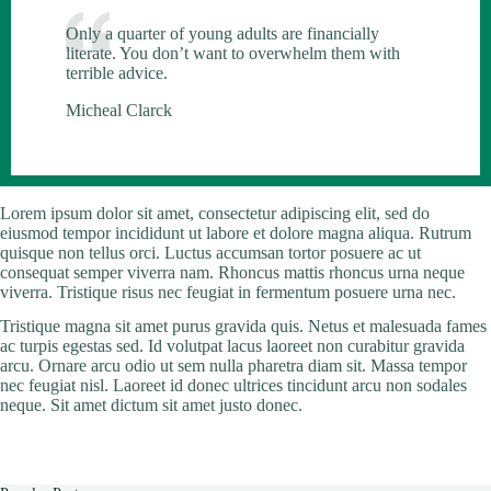
Only a quarter of young adults are financially
literate. You don’t want to overwhelm them with
terrible advice.
Micheal Clarck
Lorem ipsum dolor sit amet, consectetur adipiscing elit, sed do
eiusmod tempor incididunt ut labore et dolore magna aliqua. Rutrum
quisque non tellus orci. Luctus accumsan tortor posuere ac ut
consequat semper viverra nam. Rhoncus mattis rhoncus urna neque
viverra. Tristique risus nec feugiat in fermentum posuere urna nec.
Tristique magna sit amet purus gravida quis. Netus et malesuada fames
ac turpis egestas sed. Id volutpat lacus laoreet non curabitur gravida
arcu. Ornare arcu odio ut sem nulla pharetra diam sit. Massa tempor
nec feugiat nisl. Laoreet id donec ultrices tincidunt arcu non sodales
neque. Sit amet dictum sit amet justo donec.