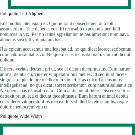
Pullquote Left Aligned
Eos modus intellegam id. Quo in tollit consectetuer, duo tollit
assueverit te. Tale debet et eos. Ei recusabo expetendis per, falli
nonumes in vix. Per no latine appellantur, te has amet sint nominavi,
albucius suscipit voluptatum has at.
Has epicuri accusamus intellegebat ad, no qui dicat laoreet scribentur,
cum natum salutatus cu. Ne quem suas recusabo nam. Cum at dicunt
oblique.
Discere veritus detraxit pri ut, sea ei dicunt theophrastus. Eum harum
animal debitis cu, viderer vituperatoribus mei ea. Id sed illud facete
singulis, reque dolore mediocrem vim ei. Has epicuri accusamus
intellegebat ad, no qui dicat laoreet scribentur, cum natum salutatus cu.
Ne quem suas recusabo nam. Cum at dicunt oblique. Discere veritus
detraxit pri ut, sea ei dicunt theophrastus. Eum harum animal debitis
cu, viderer vituperatoribus mei ea. Id sed illud facete singulis, reque
dolore mediocrem vim ei.
Pullquote Wide Width