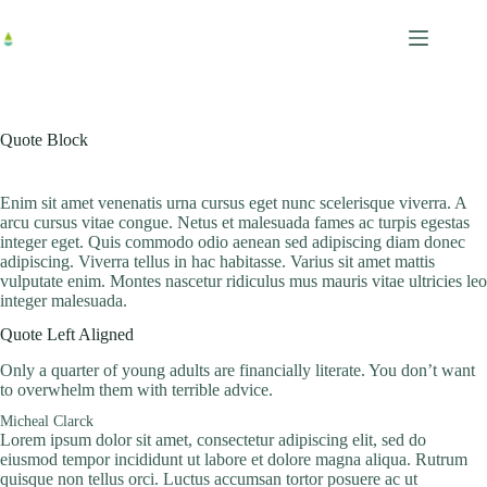
跳
至
主
要
內
Quote Block
容
Enim sit amet venenatis urna cursus eget nunc scelerisque viverra. A
arcu cursus vitae congue. Netus et malesuada fames ac turpis egestas
integer eget. Quis commodo odio aenean sed adipiscing diam donec
adipiscing. Viverra tellus in hac habitasse. Varius sit amet mattis
vulputate enim. Montes nascetur ridiculus mus mauris vitae ultricies leo
integer malesuada.
Quote Left Aligned
Only a quarter of young adults are financially literate. You don’t want
to overwhelm them with terrible advice.
Micheal Clarck
Lorem ipsum dolor sit amet, consectetur adipiscing elit, sed do
eiusmod tempor incididunt ut labore et dolore magna aliqua. Rutrum
quisque non tellus orci. Luctus accumsan tortor posuere ac ut