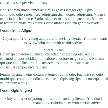
consequat semper viverra nam.
Netus et malesuada fames ac turpis egestas integer eget. Quis
commodo odio aenean sed adipiscing diam donec adipiscing. Viverra
tellus in hac habitasse. Varius sit amet mattis vulputate enim. Montes
nascetur ridiculus mus mauris vitae ultricies leo integer malesuada.
Quote Center Aligned
Only a quarter of young adults are financially literate. You don’t want
to overwhelm them with terrible advice.
Micheal Clarck
Lorem ipsum dolor sit amet, consectetur adipiscing elit, sed do
eiusmod tempor incididunt ut labore et dolore magna aliqua. Rutrum
quisque non tellus orci. Luctus accumsan tortor posuere ac ut
consequat semper viverra nam.
Feugiat in ante metus dictum at tempor commodo. Facilisis sed odio
morbi quis commodo odio aenean sed adipiscing. Ipsum consequat nisl
vel pretium lectus.
Quote Right Aligned
Only a quarter of young adults are financially literate. You don’t
want to overwhelm them with terrible advice.