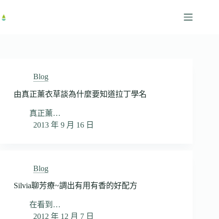
跳
至
主
要
內
容
Blog
由真正薰衣草談為什麼要知道拉丁學名
真正薰…
2013 年 9 月 16 日
Blog
Silvia聊芳療~調出有用有香的好配方
在看到…
2012 年 12 月 7 日